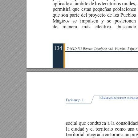
aplicado al ámbito de los territorios rurales, 
permitirá que estas pequeñas poblaciones 
que son parte del proyecto de los Pueblos 
Mágicos se impulsen y se posicionen
de manera más efectiva, buscand
134
YACHANA Revista Cientíca
, vol. 14, núm. 2 (juli
I
I
nfraestructura
nfraestructura
y
promoc
y
prom
Farinango, L.
social que conduzca a la consolidac
la ciudad y el territorio como una 
territorial integrada en torno a un pro