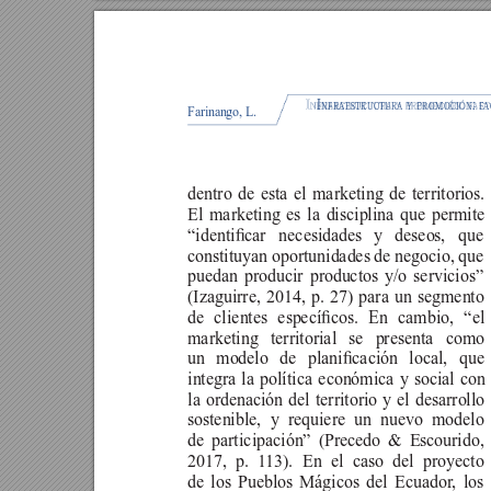
I
I
: 
: 
nfraestructura
nfraestructura
y
promocIón
y
promocIón
fact
fa
Farinango, L.
dentro de esta el marketing de territorios.
El marketing es la disciplina que permite
“identicar 
necesidades 
y 
deseos, 
que 
constituyan oportunidades de negocio, que 
puedan producir productos y/o servicios” 
(Izaguirre, 2014, p. 27) para un segmento 
de 
clientes 
especícos. 
En 
cambio, 
“el 
marketing territorial se presenta como
un 
modelo 
de 
planicación 
local, 
que 
integra la política económica y social con
la ordenación del territorio y el desarrollo 
sostenible, y requiere un nuevo modelo
de participación” (Precedo & Escourido,
2017, p. 1
13). En el caso del proyecto
de los Pueblos Mágicos del Ecuador
, los 