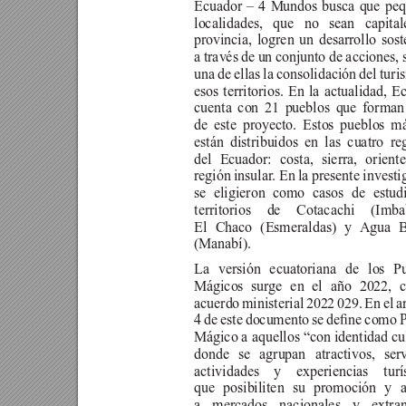
Ecuador – 4 Mundos busca que peq
localidades, que no sean capita
provincia, logren un desarrollo sost
a través de un conjunto de acciones, 
una de ellas la consolidación del turi
esos territorios. En la actualidad, E
cuenta con 21 pueblos que forman
de este proyecto. Estos pueblos m
están distribuidos en las cuatro re
del Ecuador: costa, sierra, orient
región insular
. En la presente investi
se eligieron como casos de estud
territorios de Cotacachi (Imba
El Chaco (Esmeraldas) y 
Agua B
(Manabí).
La versión ecuatoriana de los P
Mágicos surge en el año 2022, 
acuerdo ministerial 2022 029. En el ar
4 
de 
este 
documento 
se 
dene 
como 
P
Mágico a aquellos “con identidad cul
donde se agrupan atractivos, serv
actividades y experiencias turí
que posibiliten su promoción y 