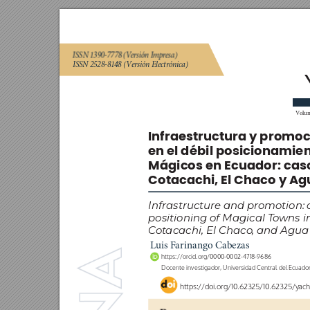
ISSN 1390-7778 (V
ersión I
mpr
esa)
ISSN 2528-8148 (Versión Electrónica)
V
olu
Infraestructura y promoci
en el débil posicionamien
Mágicos en Ecuador: caso
Cotacachi, El Chaco y A
Infrastructure and pr
omotion: c
positioning of Magical T
owns in
Cot
acachi, El Chaco
, and Agua
Luis F
arinango Cabezas
https://orcid.org/0000-0002-4718-9686
Docente investigador, Universidad Central del Ecuad
https://doi.org/10.62325/10.62325/yac