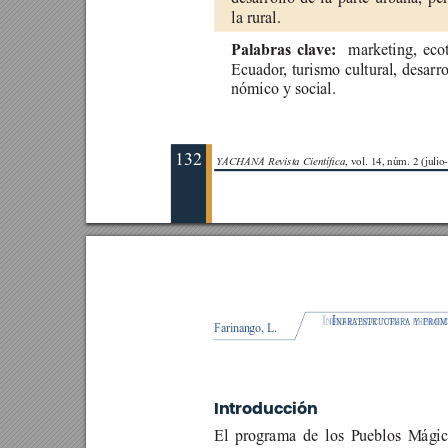
la rural.
Palabras clave: 
 marketing, eco
Ecuador
, turismo cultural, desarr
nómico y social.
132
YACHANA Revista Cientíca
, vol. 14, núm. 2 (juli
I
I
nfraestructura
nfraestructura
y
promoc
y
prom
Farinango, L.
Introducción
El programa de los Pueblos Mágic