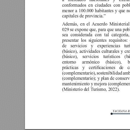
a mercados nacionales y extran
conformados en ciudades con pob
menor a 100.000 habitantes y que n
capitales de provincia.”
Además, en el 
Acuerdo Ministeria
029 se expone que, para que una pob
sea considerada con tal categoría
presentar los siguientes requisitos: 
de servicios y experiencias turí
(básico), actividades culturales y cre
(básico), servicios turísticos (b
entorno armónico (básico), 
prácticas 
y 
certicaciones 
de 
c
(complementario), sostenibilidad amb
(complementario); y plan de conserv
mantenimiento y mejora (complemen
(Ministerio del T
urismo, 2022).
YACHANA Rev