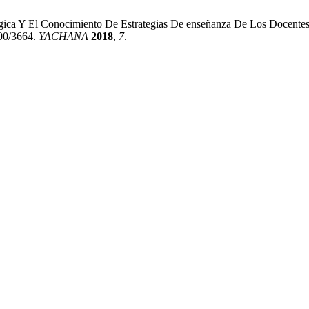
agógica Y El Conocimiento De Estrategias De enseñanza De Los D
000/3664.
YACHANA
2018
,
7
.