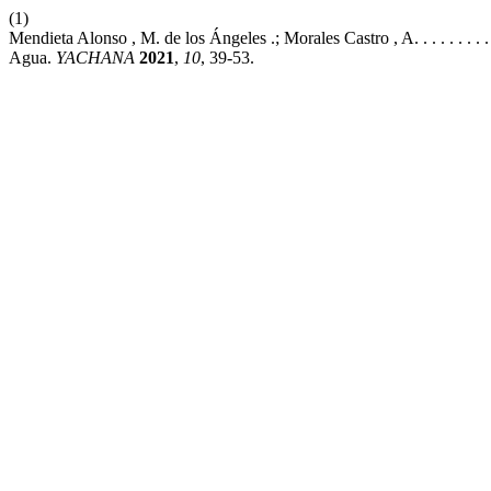
(1)
Mendieta Alonso , M. de los Ángeles .; Morales Castro , A. . . . . . . . .
Agua.
YACHANA
2021
,
10
, 39-53.