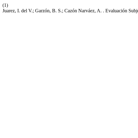
(1)
Juarez, I. del V.; Garzón, B. S.; Cazón Narváez, A. . Evaluación S