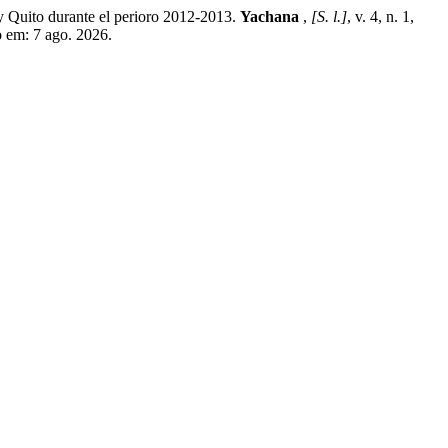
Quito durante el perioro 2012-2013.
Yachana
,
[S. l.]
, v. 4, n. 1,
o em: 7 ago. 2026.