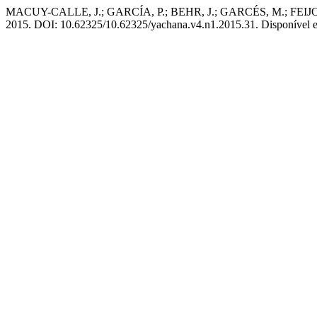
MACUY-CALLE, J.; GARCÍA, P.; BEHR, J.; GARCÉS, M.; FEIJOO, K. A
2015. DOI: 10.62325/10.62325/yachana.v4.n1.2015.31. Disponível em: 