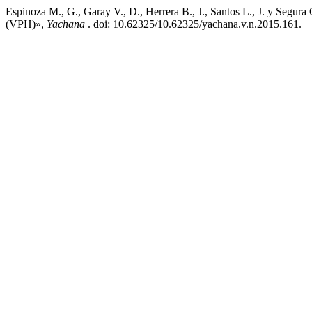
Espinoza M., G., Garay V., D., Herrera B., J., Santos L., J. y Segu
(VPH)»,
Yachana
. doi: 10.62325/10.62325/yachana.v.n.2015.161.