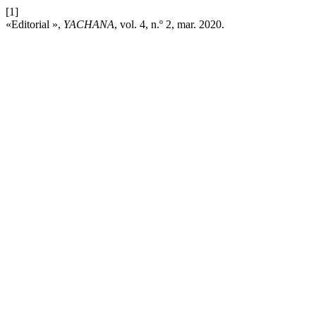
[1]
«Editorial »,
YACHANA
, vol. 4, n.º 2, mar. 2020.