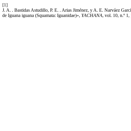
[1]
J. A. . Bastidas Astudillo, P. E. . Arias Jiménez, y A. E. Narváez Garc
de Iguana iguana (Squamata: Iguanidae)»,
YACHANA
, vol. 10, n.º 1