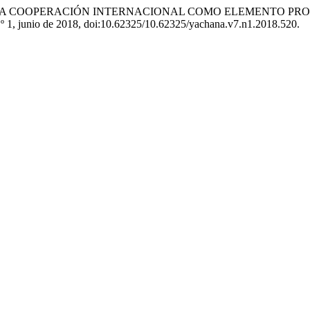
al Chiquito. «LA COOPERACIÓN INTERNACIONAL COMO ELEME
 n.º 1, junio de 2018, doi:10.62325/10.62325/yachana.v7.n1.2018.520.