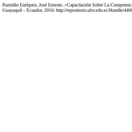
Pazmiño Enríquez, José Ernesto. «Capacitación Sobre La Compet
Guayaquil – Ecuador, 2016: http://repositorio.ulvr.edu.ec/Handle/44