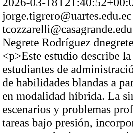
2026-03-18T21:40:52+00:
jorge.tigrero@uartes.edu.ec
tcozzarelli@casagrande.edu
Negrete Rodríguez
dnegret
<p>Este estudio describe la
estudiantes de administraci
de habilidades blandas a pa
en modalidad híbrida. La s
escenarios y problemas profe
tareas bajo presión, incorp