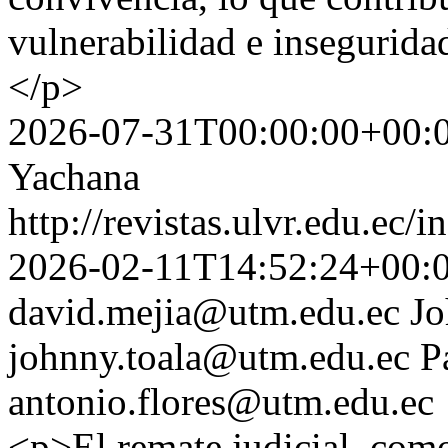
vulnerabilidad e inseguridad
</p>
2026-07-31T00:00:00+00:
Yachana
http://revistas.ulvr.edu.ec
2026-02-11T14:52:24+00:
david.mejia@utm.edu.ec
Jo
johnny.toala@utm.edu.ec
P
antonio.flores@utm.edu.ec
<p>El remate judicial, com