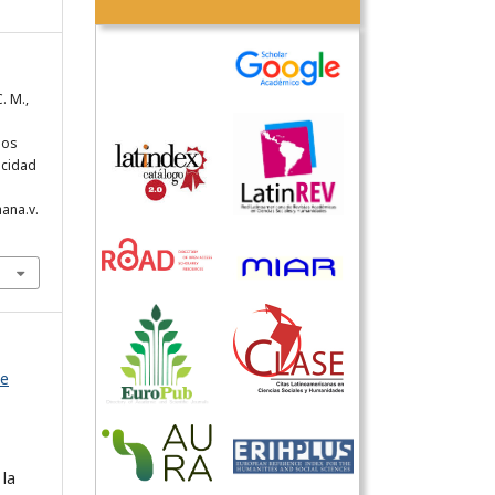
. M.,
los
acidad
ana.v.
de
 la