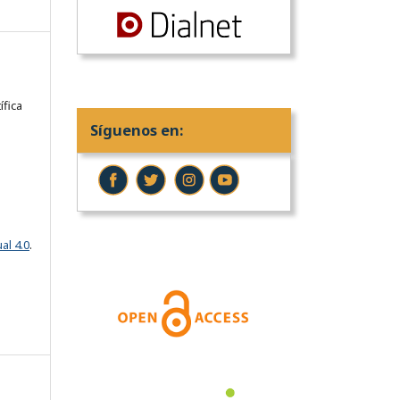
ífica
Síguenos en:
al 4.0
.