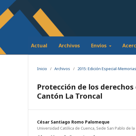
Actual
Archivos
Envíos
Acer
Inicio
/
Archivos
/
2015: Edición Especial-Memoria
Protección de los derechos 
Cantón La Troncal
César Santiago Romo Palomeque
Universidad Católica de Cuenca, Sede San Pablo de la