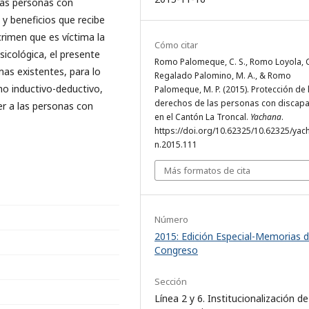
las personas con
y beneficios que recibe
rimen que es víctima la
Cómo citar
sicológica, el presente
Romo Palomeque, C. S., Romo Loyola, C
mas existentes, para lo
Regalado Palomino, M. A., & Romo
mo inductivo-deductivo,
Palomeque, M. P. (2015). Protección de 
derechos de las personas con discap
er a las personas con
en el Cantón La Troncal.
Yachana
.
https://doi.org/10.62325/10.62325/yach
n.2015.111
Más formatos de cita
Número
2015: Edición Especial-Memorias 
Congreso
Sección
Línea 2 y 6. Institucionalización de