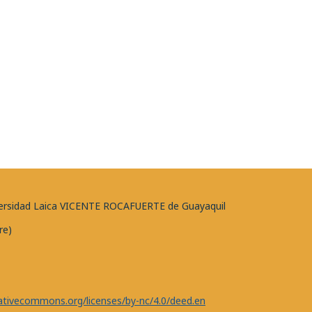
niversidad Laica VICENTE ROCAFUERTE de Guayaquil
re)
eativecommons.org/licenses/by-nc/4.0/deed.en