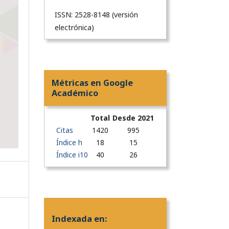
ISSN: 2528-8148 (versión
electrónica)
Métricas en Google
Académico
Total
Desde 2021
Citas
1420
995
Índice h
18
15
Índice i10
40
26
Indexada en: