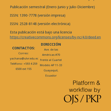
Publicación semestral (Enero-Junio y Julio-Diciembre)
ISSN: 1390-7778 (versión impresa)
ISSN: 2528-8148 (versión electrónica)
Esta publicación está bajo una licencia
https://creativecommons.org/licenses/by-nc/4.0/deed.en
DIRECCIÓN
CONTACTOS:
Ave. de las
Correo:
Américas #70
yachana@ulvr.edu.ec
frente al Cuartel
Teléfono: +593 4 259
Modelo AP 11-33
6500 ext 155
Guayaquil,
Ecuador