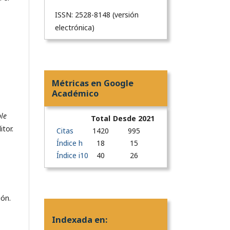
ISSN: 2528-8148 (versión
electrónica)
Métricas en Google
Académico
le
Total
Desde 2021
itor.
Citas
1420
995
Índice h
18
15
Índice i10
40
26
ión.
Indexada en: