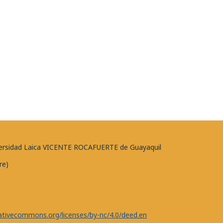
niversidad Laica VICENTE ROCAFUERTE de Guayaquil
re)
eativecommons.org/licenses/by-nc/4.0/deed.en