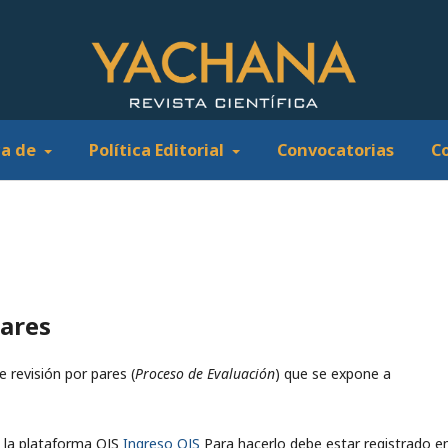
ca de
Política Editorial
Convocatorias
C
pares
e revisión por pares (
Proceso de Evaluación
) que se expone a
e la plataforma OJS
Ingreso OJS
Para hacerlo debe estar registrado en