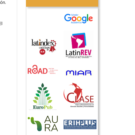
ión.
El