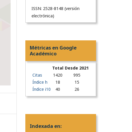
ISSN: 2528-8148 (versión
electrónica)
Métricas en Google
Académico
Total
Desde 2021
Citas
1420
995
Índice h
18
15
Índice i10
40
26
Indexada en: