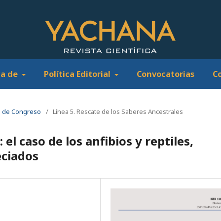
ca de
Política Editorial
Convocatorias
C
s de Congreso
/
Línea 5. Rescate de los Saberes Ancestrales
l caso de los anfibios y reptiles,
ciados
l