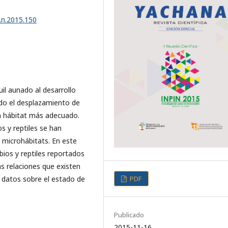
.n.2015.150
il aunado al desarrollo
ado el desplazamiento de
n hábitat más adecuado.
s y reptiles se han
 microhábitats. En este
bios y reptiles reportados
as relaciones que existen
PDF
an datos sobre el estado de
Publicado
2015-11-16