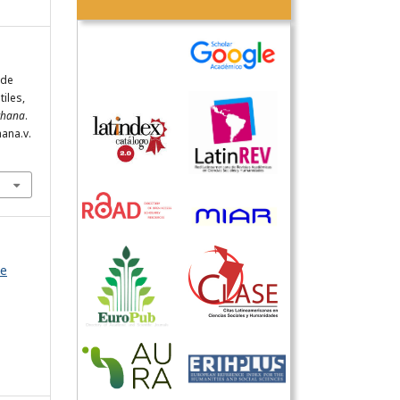
 de
tiles,
chana
.
ana.v.
de