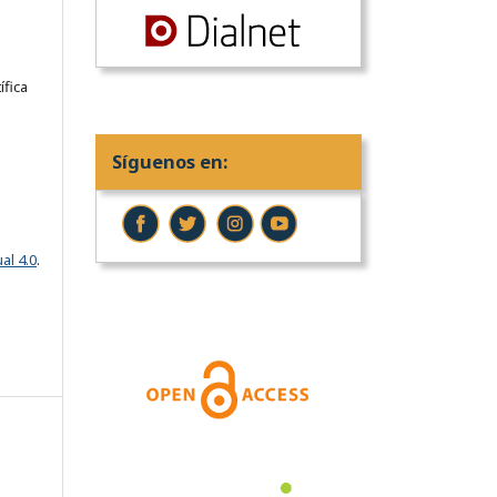
ífica
Síguenos en:
al 4.0
.