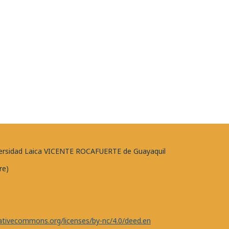
niversidad Laica VICENTE ROCAFUERTE de Guayaquil
re)
eativecommons.org/licenses/by-nc/4.0/deed.en