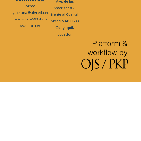
Ave. de las
Correo:
Américas #70
yachana@ulvr.edu.ec
frente al Cuartel
Teléfono: +593 4 259
Modelo AP 11-33
6500 ext 155
Guayaquil,
Ecuador