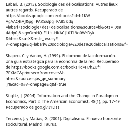
Labari, B. (2013). Sociologie des délocalisations. Autres lieux,
autres regards. Recuperado de
https://books.google.com.ec/books?id=h1KW
AgAAQBAJ&pg=PA85&lpg=PA85&dq
=labari+sociologie+des+delocalisa tions&source=bl&ots=_0sa
4Adp0j&sig=OmHQ-E1Us-HKACJ10Tl 9o0WrDyk
&hl=es&sa=X&redir_ esc=y#
v=onepage&q=labari%20sociologie%20des%20delocalisations&f=
Shapiro, C. y Varian, H. (1999). El dominio de la información.
Una guía estratégica para la economía de la red. Recuperado
de https://books.google.com.ec/books?id=H7hZUf1
7PXMC&printsec=frontcover&h
hl=es&source=gbs_ge_summary
_r&cad=0#v=onepage&q&f=true
Stiglitz, J. (2004). Information and the Change in Paradigm in
Economics, Part 2. The American Economist, 48(1), pp. 17-49.
Recuperado de goo.gl/iI1Dzz
Terceiro, J. y Matías, G. (2001). Digitalismo. El nuevo horizonte
socicultural. Madrid: Taurus.