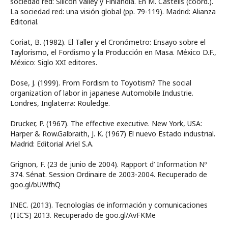
sociedad red: Silicon Valley y Finlandia. En M. Castells (coord.).
La sociedad red: una visión global (pp. 79-119). Madrid: Alianza
Editorial.
Coriat, B. (1982). El Taller y el Cronómetro: Ensayo sobre el
Taylorismo, el Fordismo y la Producción en Masa. México D.F.,
México: Siglo XXI editores.
Dose, J. (1999). From Fordism to Toyotism? The social
organization of labor in japanese Automobile Industrie.
Londres, Inglaterra: Rouledge.
Drucker, P. (1967). The effective executive. New York, USA:
Harper & Row.Galbraith, J. K. (1967) El nuevo Estado industrial.
Madrid: Editorial Ariel S.A.
Grignon, F. (23 de junio de 2004). Rapport d’ Information Nº
374. Sénat. Session Ordinaire de 2003-2004. Recuperado de
goo.gl/bUWfhQ
INEC. (2013). Tecnologías de información y comunicaciones
(TIC’S) 2013. Recuperado de goo.gl/AvFKMe