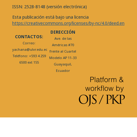
ISSN: 2528-8148 (versión electrónica)
Esta publicación está bajo una licencia
https://creativecommons.org/licenses/by-nc/4.0/deed.en
DIRECCIÓN
CONTACTOS:
Ave. de las
Correo:
Américas #70
yachana@ulvr.edu.ec
frente al Cuartel
Teléfono: +593 4 259
Modelo AP 11-33
6500 ext 155
Guayaquil,
Ecuador