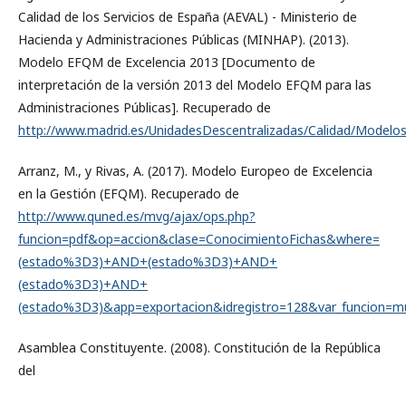
Calidad de los Servicios de España (AEVAL) - Ministerio de
Hacienda y Administraciones Públicas (MINHAP). (2013).
Modelo EFQM de Excelencia 2013 [Documento de
interpretación de la versión 2013 del Modelo EFQM para las
Administraciones Públicas]. Recuperado de
http://www.madrid.es/UnidadesDescentralizadas/Calidad/Mode
Arranz, M., y Rivas, A. (2017). Modelo Europeo de Excelencia
en la Gestión (EFQM). Recuperado de
http://www.quned.es/mvg/ajax/ops.php?
funcion=pdf&op=accion&clase=ConocimientoFichas&where=
(estado%3D3)+AND+(estado%3D3)+AND+
(estado%3D3)+AND+
(estado%3D3)&app=exportacion&idregistro=128&var_funcion=m
Asamblea Constituyente. (2008). Constitución de la República
del