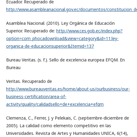
Ecuador. Recuperado de
http://www.asambleanacional.gov.ec/documentos/constitucion_de_
Asamblea Nacional. (2010). Ley Orgánica de Educación
Superior. Recuperado de:
http://www.ces.gob.ec/index.php?
option=com_phocadownload&view=category&id=11:ley-
organica-de-educacionsuperior&Itemid=137
Bureau Veritas. (s. f.). Sello de excelencia europea EFQM. En
Bureau
Veritas. Recuperado de
http://www.bureauveritas.es/home/about-us/ourbusiness/our-
business-certification/area-of-
activity/quality/calidadsello+de+excelencia+efqm
Clemenza, C., Ferrer, J. y Pelekais, C. (septiembre-diciembre de
2005). La calidad como elemento competitivo en las
Universidades. Revista de Artes y Humanidades UNICA, 6(14),