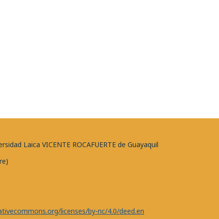
niversidad Laica VICENTE ROCAFUERTE de Guayaquil
re)
eativecommons.org/licenses/by-nc/4.0/deed.en