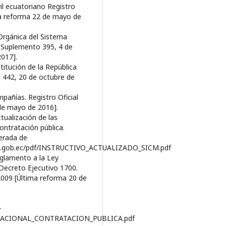
il ecuatoriano Registro
ma reforma 22 de mayo de
Orgánica del Sistema
l Suplemento 395, 4 de
017].
itución de la República
al 442, 20 de octubre de
pañías. Registro Oficial
de mayo de 2016].
tualización de las
contratación pública.
erada de
as.gob.ec/pdf/INSTRUCTIVO_ACTUALIZADO_SICM.pdf
eglamento a la Ley
Decreto Ejecutivo 1700.
2009 [Última reforma 20 de
-
ACIONAL_CONTRATACION_PUBLICA.pdf