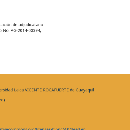
ación de adjudicatario
io No. AG-2014-00394,
niversidad Laica VICENTE ROCAFUERTE de Guayaquil
re)
eativecommons.org/licenses/by-nc/4.0/deed.en