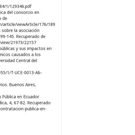
984/1/129346.pdf
dica del consorcio en
o de
/article/viewArticle/176/189
 sobre la asociación
7, 99-145. Recuperado de
cle/view/21973/22157
públicas y sus impactos en
micos causados a los
ersidad Central del
955/1/T-UCE-0013-Ab-
rios. Buenos Aires,
ón Pública en Ecuador
ídica, 4, 67-82. Recuperado
contratacion-publica-en-