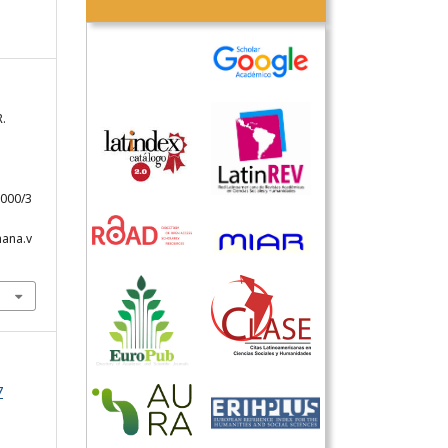
R.
4000/3
hana.v
7