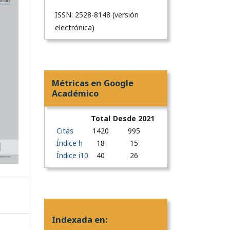
ISSN: 2528-8148 (versión
electrónica)
Métricas en Google
Académico
Total
Desde 2021
Citas
1420
995
Índice h
18
15
Índice i10
40
26
Indexada en: