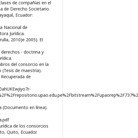
 clases de compañías en el
a de Derecho Societario.
yaquil, Ecuador:
ma Nacional de
ora Jurídica.
ulla, 2010)e 2005). El
 derechos - doctrina y
rídica.
bros del consorcio en la
 (Tesis de maestría).
ú. Recuperada de
ahUKEwjiyo7r-
2F%2Frepositorio.upao.edu.pe%2Fbitstream%2Fupaorep%2F7
a (Documento en línea).
-
a.pdf
urídica de los consorcios
to, Quito, Ecuador.