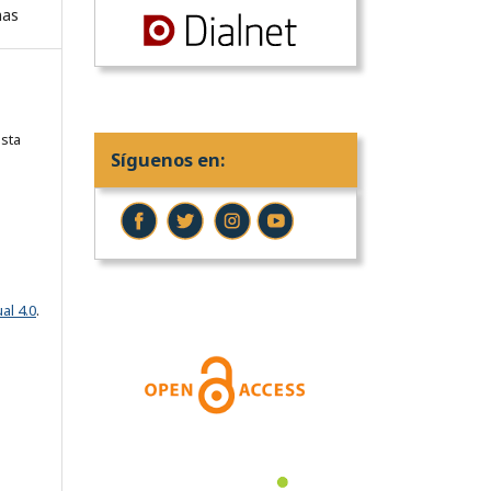
nas
sta
Síguenos en:
al 4.0
.