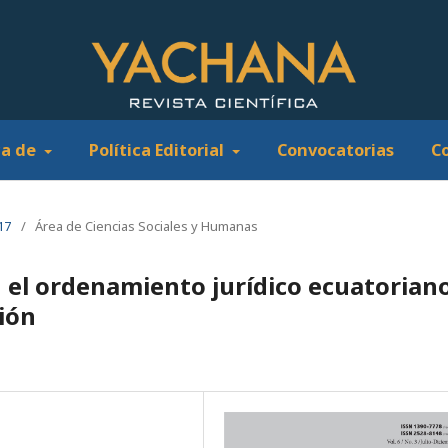
ca de
Política Editorial
Convocatorias
C
17
/
Área de Ciencias Sociales y Humanas
n el ordenamiento jurídico ecuatorian
ión