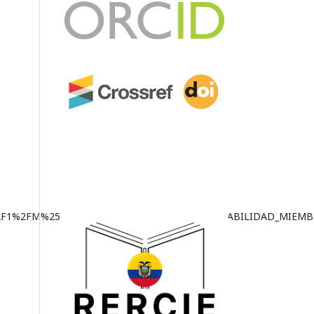
37%2F1%2FM%25C3%2589NDEZ_RICHARD_RESPONSABILIDAD_MIEM