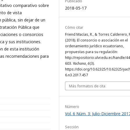
Publicado
itativo comparativo sobre
2018-05-17
nto de vista
n pública, sin dejar de un
tratación Pública que
Cómo citar
ociaciones o consorcios
Friend Macías, R., & Torres Calderero, 
(2018). El consorcio o asociación en el
a y sus instituciones.
ordenamiento jurídico ecuatoriano,
ón de esta institución
propuestas para su regulación:
a las recomendaciones para
http://repositorio.ulvr.edu.ec/handle/4
603.
Yachana
,
6
(3).
https://doi.org/10.62325/10.62325/yac
6.n3.2017.457
Más formatos de cita
Número
Vol. 6 Núm. 3: Julio-Diciembre 201
Sección