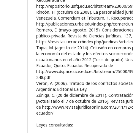
Recuperada de
http://repositorio.usfq.edu.ec/bitstream/23000/5
Rincón, H. (octubre de 2008). La personalidad jurí
Venezuela. Comercium et Tributum, 1. Recuperad
http://publicaciones.urbe.edu/index.php/comercium
Romero, E. (mayo-agosto, 2015). Consideraciones
público-privada. Revista de Ciencias Jurídicas, 13
https://revistas.ucr.ac.cr/index.php/juridicas/arti
Tapia, M. (agosto de 2014). Colusión en compras 
la economía del estado y los efectos socioeconó
ecuatorianos en el año 2012 (Tesis de grado). Univ
Ecuador, Quito, Ecuador. Recuperada de
http://www.dspace.uce.edu.ec/bitstream/25000/3
248.pdf
Verón, A. (2006). Tratado de los conflictos societa
Argentina: Editorial La Ley.
Zúñiga, C. (20 de diciembre de 2011). Contrataci
[Actualizado el 7 de octubre de 2016]. Revista Jur
de http://www.revistajuridicaonline.com/2011/12/
ecuador/
Leyes consultadas: