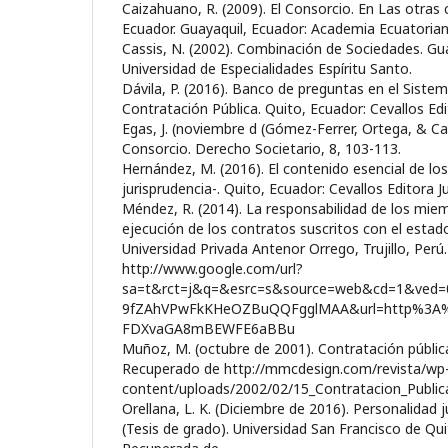
Caizahuano, R. (2009). El Consorcio. En Las otras
Ecuador. Guayaquil, Ecuador: Academia Ecuatorian
Cassis, N. (2002). Combinación de Sociedades. Gua
Universidad de Especialidades Espíritu Santo.
Dávila, P. (2016). Banco de preguntas en el Siste
Contratación Pública. Quito, Ecuador: Cevallos Edit
Egas, J. (noviembre d (Gómez-Ferrer, Ortega, & Car
Consorcio. Derecho Societario, 8, 103-113.
Hernández, M. (2016). El contenido esencial de los
jurisprudencia-. Quito, Ecuador: Cevallos Editora Ju
Méndez, R. (2014). La responsabilidad de los miem
ejecución de los contratos suscritos con el estado
Universidad Privada Antenor Orrego, Trujillo, Per
http://www.google.com/url?
sa=t&rct=j&q=&esrc=s&source=web&cd=1&ved=0
9fZAhVPwFkKHeOZBuQQFgglMAA&url=http%3A%
FDXvaGA8mBEWFE6aBBu
Muñoz, M. (octubre de 2001). Contratación públic
Recuperado de http://mmcdesign.com/revista/wp
content/uploads/2002/02/15_Contratacion_Public
Orellana, L. K. (Diciembre de 2016). Personalidad j
(Tesis de grado). Universidad San Francisco de Qui