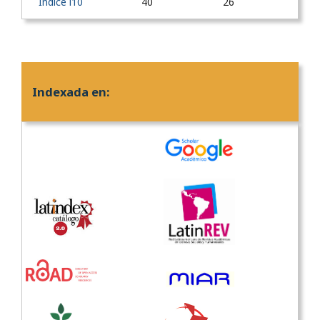
Índice i10
40
26
Indexada en: