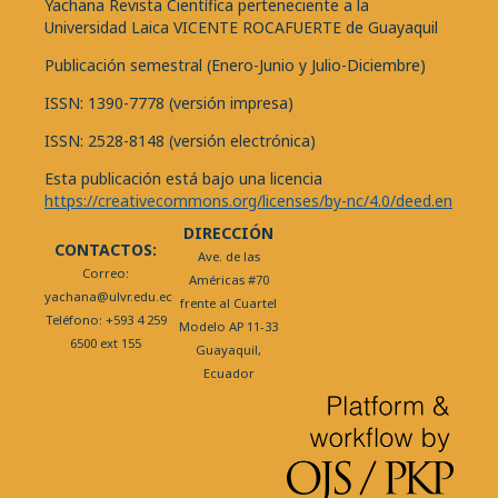
Yachana Revista Científica perteneciente a la
Universidad Laica VICENTE ROCAFUERTE de Guayaquil
Publicación semestral (Enero-Junio y Julio-Diciembre)
ISSN: 1390-7778 (versión impresa)
ISSN: 2528-8148 (versión electrónica)
Esta publicación está bajo una licencia
https://creativecommons.org/licenses/by-nc/4.0/deed.en
DIRECCIÓN
CONTACTOS:
Ave. de las
Correo:
Américas #70
yachana@ulvr.edu.ec
frente al Cuartel
Teléfono: +593 4 259
Modelo AP 11-33
6500 ext 155
Guayaquil,
Ecuador