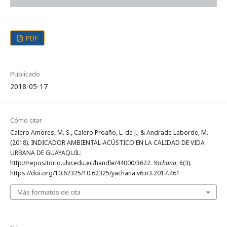
PDF
Publicado
2018-05-17
Cómo citar
Calero Amores, M. S., Calero Proaño, L. de J., & Andrade Laborde, M.
(2018). INDICADOR AMBIENTAL-ACÚSTICO EN LA CALIDAD DE VIDA
URBANA DE GUAYAQUIL:
http://repositorio.ulvr.edu.ec/handle/44000/3622.
Yachana
,
6
(3).
https://doi.org/10.62325/10.62325/yachana.v6.n3.2017.461
Más formatos de cita