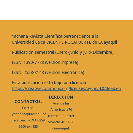
Yachana Revista Científica perteneciente a la
Universidad Laica VICENTE ROCAFUERTE de Guayaquil
Publicación semestral (Enero-Junio y Julio-Diciembre)
ISSN: 1390-7778 (versión impresa)
ISSN: 2528-8148 (versión electrónica)
Esta publicación está bajo una licencia
https://creativecommons.org/licenses/by-nc/4.0/deed.en
DIRECCIÓN
CONTACTOS:
Ave. de las
Correo:
Américas #70
yachana@ulvr.edu.ec
frente al Cuartel
Teléfono: +593 4 259
Modelo AP 11-33
6500 ext 155
Guayaquil,