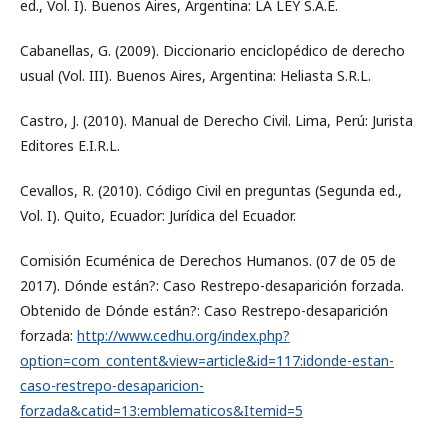
ed., Vol. I). Buenos Aires, Argentina: LA LEY S.A.E.
Cabanellas, G. (2009). Diccionario enciclopédico de derecho
usual (Vol. III). Buenos Aires, Argentina: Heliasta S.R.L.
Castro, J. (2010). Manual de Derecho Civil. Lima, Perú: Jurista
Editores E.I.R.L.
Cevallos, R. (2010). Código Civil en preguntas (Segunda ed.,
Vol. I). Quito, Ecuador: Jurídica del Ecuador.
Comisión Ecuménica de Derechos Humanos. (07 de 05 de
2017). Dónde están?: Caso Restrepo-desaparición forzada.
Obtenido de Dónde están?: Caso Restrepo-desaparición
forzada:
http://www.cedhu.org/index.php?
option=com_content&view=article&id=117:idonde-estan-
caso-restrepo-desaparicion-
forzada&catid=13:emblematicos&Itemid=5