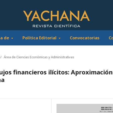
ca de
Política Editorial
Convocatorias
C
/
Área de Ciencias Económicas y Administrativas
lujos financieros ilícitos: Aproximación
na