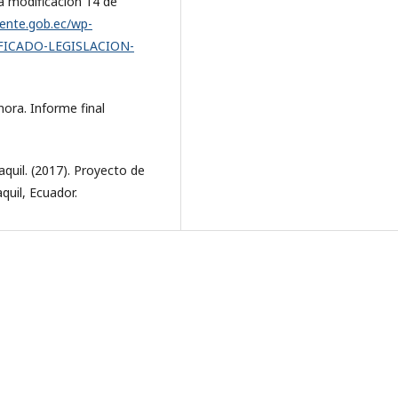
a modificación 14 de
ente.gob.ec/wp-
IFICADO-LEGISLACION-
nora. Informe final
uil. (2017). Proyecto de
quil, Ecuador.