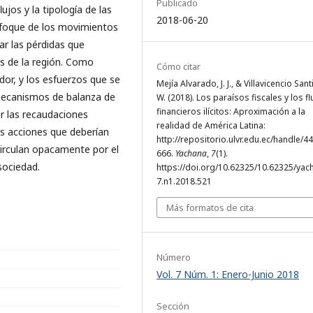
Publicado
lujos y la tipología de las
2018-06-20
nfoque de los movimientos
ar las pérdidas que
es de la región. Como
Cómo citar
dor, y los esfuerzos que se
Mejía Alvarado, J. J., & Villavicencio Santi
mecanismos de balanza de
W. (2018). Los paraísos fiscales y los fl
financieros ilícitos: Aproximación a la
r las recaudaciones
realidad de América Latina:
las acciones que deberían
http://repositorio.ulvr.edu.ec/handle/4
circulan opacamente por el
666.
Yachana
,
7
(1).
sociedad.
https://doi.org/10.62325/10.62325/yac
7.n1.2018.521
Más formatos de cita
Número
Vol. 7 Núm. 1: Enero-Junio 2018
Sección