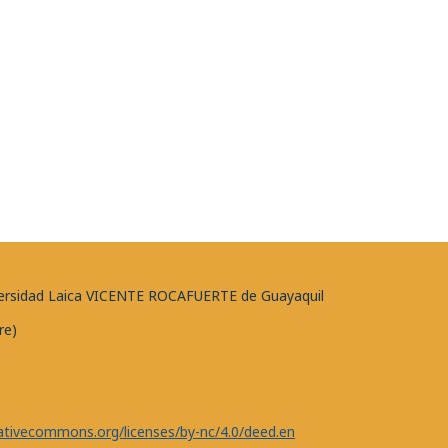
niversidad Laica VICENTE ROCAFUERTE de Guayaquil
re)
eativecommons.org/licenses/by-nc/4.0/deed.en