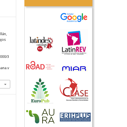
llán,
ujos
4000/3
hana.v