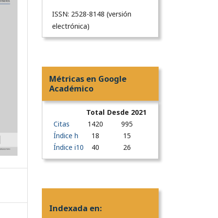
ISSN: 2528-8148 (versión
electrónica)
Métricas en Google
Académico
Total
Desde 2021
Citas
1420
995
Índice h
18
15
Índice i10
40
26
Indexada en: