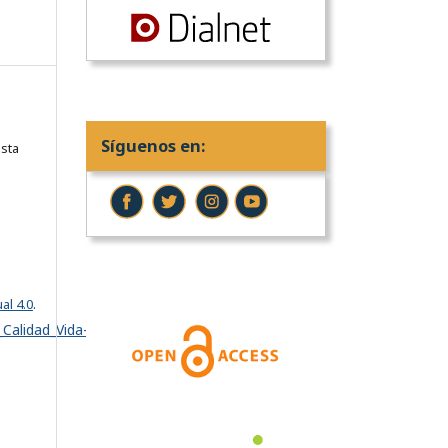
Síguenos en:
sta
al 4.0
.
Calidad_Vida-