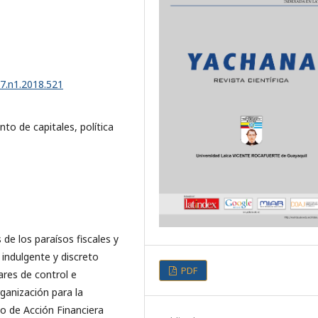
l
l
v7.n1.2018.521
to de capitales, política
 de los paraísos fiscales y
u indulgente y discreto
PDF
res de control e
anización para la
o de Acción Financiera