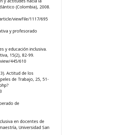
ón y actitudes hacia la
tlántico (Colombia), 2008.
article/viewFile/1117/695
cativa y profesorado
s y educación inclusiva.
iva, 15(2), 82-99.
e/view/445/610
3). Actitud de los
apeles de Trabajo, 25, 51-
.php?
3
cuperado de
nclusiva en docentes de
 maestría, Universidad San