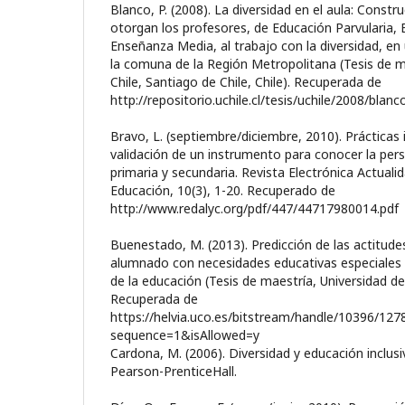
Blanco, P. (2008). La diversidad en el aula: Constr
otorgan los profesores, de Educación Parvularia,
Enseñanza Media, al trabajo con la diversidad, en
la comuna de la Región Metropolitana (Tesis de m
Chile, Santiago de Chile, Chile). Recuperada de
http://repositorio.uchile.cl/tesis/uchile/2008/blan
Bravo, L. (septiembre/diciembre, 2010). Prácticas i
validación de un instrumento para conocer la per
primaria y secundaria. Revista Electrónica Actuali
Educación, 10(3), 1-20. Recuperado de
http://www.redalyc.org/pdf/447/44717980014.pdf
Buenestado, M. (2013). Predicción de las actitudes
alumnado con necesidades educativas especiales 
de la educación (Tesis de maestría, Universidad d
Recuperada de
https://helvia.uco.es/bitstream/handle/10396/1
sequence=1&isAllowed=y
Cardona, M. (2006). Diversidad y educación inclusi
Pearson-PrenticeHall.