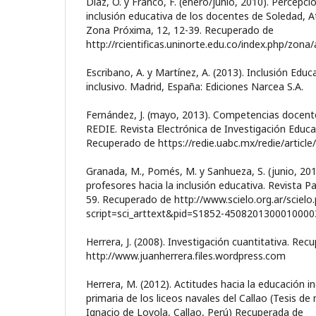
Díaz, O. y Franco, F. (enero/junio, 2010). Percepci
inclusión educativa de los docentes de Soledad, A
Zona Próxima, 12, 12-39. Recuperado de
http://rcientificas.uninorte.edu.co/index.php/zona/
Escribano, A. y Martínez, A. (2013). Inclusión Edu
inclusivo. Madrid, España: Ediciones Narcea S.A.
Fernández, J. (mayo, 2013). Competencias docente
REDIE. Revista Electrónica de Investigación Educat
Recuperado de https://redie.uabc.mx/redie/articl
Granada, M., Pomés, M. y Sanhueza, S. (junio, 201
profesores hacia la inclusión educativa. Revista P
59. Recuperado de http://www.scielo.org.ar/scielo
script=sci_arttext&pid=S1852-4508201300010000
Herrera, J. (2008). Investigación cuantitativa. Re
http://www.juanherrera.files.wordpress.com
Herrera, M. (2012). Actitudes hacia la educación i
primaria de los liceos navales del Callao (Tesis de
Ignacio de Loyola, Callao, Perú) Recuperada de