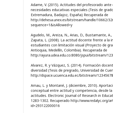
Adame, V. (2015). Actitudes del profesorado ante
necesidades educativas especiales (Tesis de grado
Extremadura, Badajoz, España) Recuperada de
http://dehesa.unex.es/bitstream/handle/10662/
sequence=1&isAllowed=y
Agudelo, M., Areiza, N., Arias, D., Bustamante, A., Ló
Zapata, L. (2008). La actitud docente frente a la i
estudiantes con limitación visual (Proyecto de gr
Antioquia, Medellín, Colombia). Recuperada de
http://ayura.udea.edu.co:8080/jspui/bitstream/1
Alvarez, R. y Vázquez, S. (2014). Formación docen
diversidad (Tesis de pregrado, Universidad de Cue
http://dspace.ucuenca.edu.ec/bitstream/1234567
Arnau, L. y Montané, J. (diciembre, 2010). Aportac
conceptual entre actitud y competencia, desde la
actitudes. Electronic Journal of Research in Educa
1283-1302. Recuperado http://www.redalyc.org/art
id=293122000016