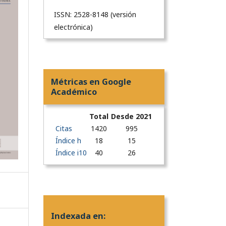
ISSN: 2528-8148 (versión
electrónica)
Métricas en Google
Académico
Total
Desde 2021
Citas
1420
995
Índice h
18
15
Índice i10
40
26
Indexada en: