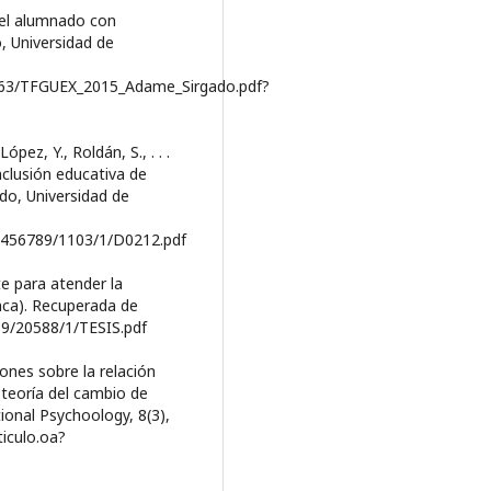
 el alumnado con
, Universidad de
3263/TFGUEX_2015_Adame_Sirgado.pdf?
pez, Y., Roldán, S., . . .
nclusión educativa de
ado, Universidad de
23456789/1103/1/D0212.pdf
te para atender la
nca). Recuperada de
89/20588/1/TESIS.pdf
iones sobre la relación
 teoría del cambio de
tional Psychoology, 8(3),
iculo.oa?