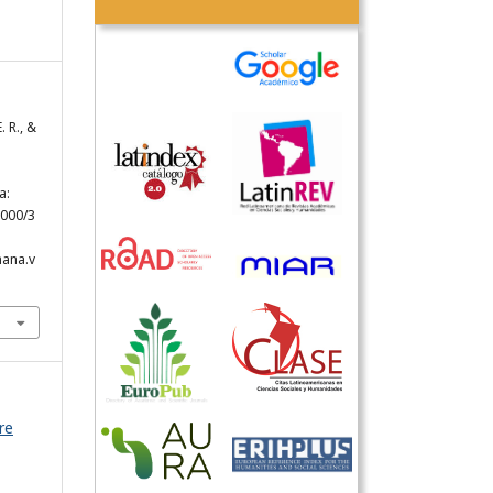
 R., &
a:
4000/3
hana.v
re