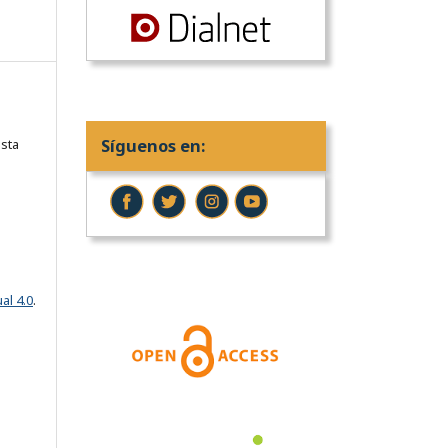
Síguenos en:
sta
al 4.0
.