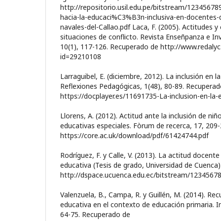
http://repositorio.usil.edu.pe/bitstream/1234567
hacia-la-educaci%C3%B3n-inclusiva-en-docentes-de
navales-del-Callao.pdf Laca, F. (2005). Actitudes
situaciones de conflicto. Revista Enseñpanza e Inv
10(1), 117-126. Recuperado de http://www.redalyc.
id=29210108
Larraguibel, E. (diciembre, 2012). La inclusión en l
Reflexiones Pedagógicas, 1(48), 80-89. Recuperad
https://docplayer.es/11691735-La-inclusion-en-la-
Llorens, A. (2012). Actitud ante la inclusión de ni
educativas especiales. Fòrum de recerca, 17, 209
https://core.ac.uk/download/pdf/61424744.pdf
Rodríguez, F. y Calle, V. (2013). La actitud docente
educativa (Tesis de grado, Universidad de Cuenca
http://dspace.ucuenca.edu.ec/bitstream/12345678
Valenzuela, B., Campa, R. y Guillén, M. (2014). Rec
educativa en el contexto de educación primaria. I
64-75. Recuperado de