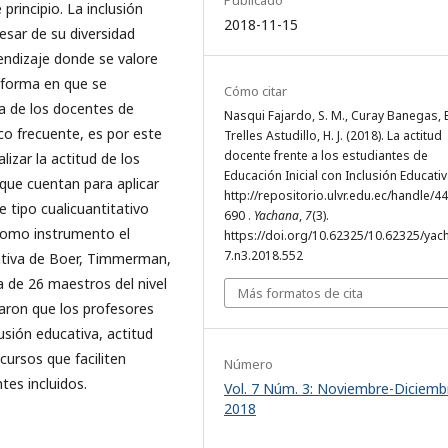
Publicado
rincipio. La inclusión
2018-11-15
esar de su diversidad
ndizaje donde se valore
 forma en que se
Cómo citar
va de los docentes de
Nasqui Fajardo, S. M., Curay Banegas, E.
co frecuente, es por este
Trelles Astudillo, H. J. (2018). La actitud
docente frente a los estudiantes de
izar la actitud de los
Educación Inicial con Inclusión Educativ
 que cuentan para aplicar
http://repositorio.ulvr.edu.ec/handle/4
e tipo cualicuantitativo
690 .
Yachana
,
7
(3).
 como instrumento el
https://doi.org/10.62325/10.62325/yac
7.n3.2018.552
cativa de Boer, Timmerman,
a de 26 maestros del nivel
Más formatos de cita
aron que los profesores
usión educativa, actitud
cursos que faciliten
Número
es incluidos.
Vol. 7 Núm. 3: Noviembre-Diciemb
2018