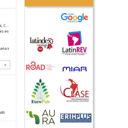
, C. .
les en
hana.v
nas