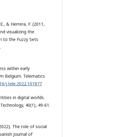
E., & Herrera, F. (2011,
nd visualizing the
on to the Fuzzy Sets
.
ess within early
rom Belgium. Telematics
016/j.tele.2022.101877
tities in digital worlds.
 Technology, 40(1), 49-61.
(2022). The role of social
panish Journal of