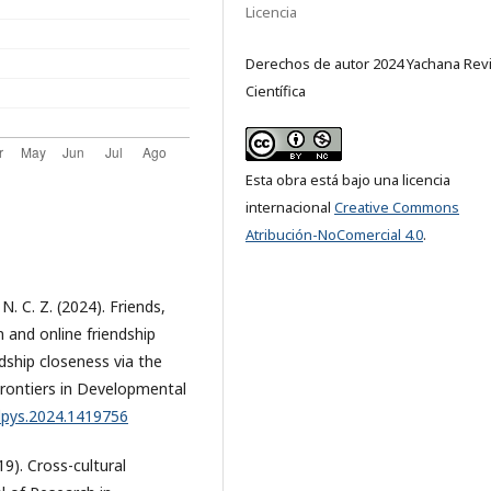
Licencia
Derechos de autor 2024 Yachana Revi
Científica
Esta obra está bajo una licencia
internacional
Creative Commons
Atribución-NoComercial 4.0
.
 N. C. Z. (2024). Friends,
n and online friendship
dship closeness via the
Frontiers in Developmental
fdpys.2024.1419756
019). Cross-cultural