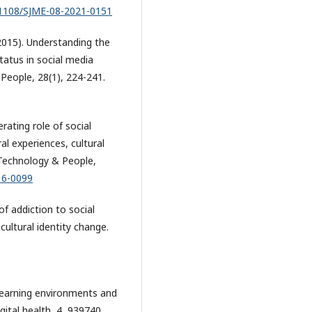
0.1108/SJME-08-2021-0151
 (2015). Understanding the
tatus in social media
People, 28(1), 224-241.
erating role of social
al experiences, cultural
n Technology & People,
16-0099
of addiction to social
cultural identity change.
.
 learning environments and
igital health, 4, 939740.