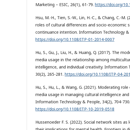
Marketing – ESIC, 26(1), 61-79.
https://doi.org/1
Hsu, M.-H., Tien, S.-W., Lin, H.-C., & Chang, C.-M.
roles of cultural differences and socio-economic s
continuance intention. Information Technology & 
https://doi.org/10.1108/ITP-01-2014-0007
Hu, S., Gu, J., Liu, H., & Huang, Q. (2017). The mod
media usage in the relationship among multicultur
intelligence, and individual creativity. Informatio
30(2), 265-281.
https://doi.org/10.1108/ITP-04-20
Hu, S., Hu, L., & Wang, G. (2021). Moderating role 
media usage in managing cultural intelligence and 
Information Technology & People, 34(2), 704-730
https://doi.org/10.1108/ITP-10-2019-0518
Hussenoeder F. S. (2022). Social network sites as
their implications for mental health. Frontiers in d