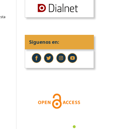
sta
Síguenos en: