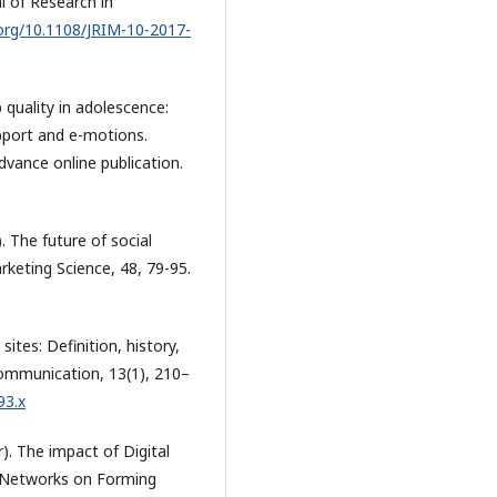
l of Research in
.org/10.1108/JRIM-10-2017-
ip quality in adolescence:
upport and e-motions.
dvance online publication.
). The future of social
keting Science, 48, 79-95.
sites: Definition, history,
ommunication, 13(1), 210–
93.x
). The impact of Digital
al Networks on Forming