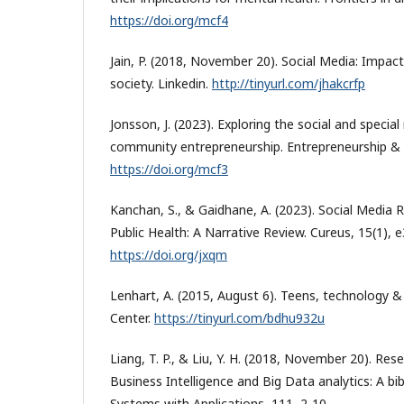
https://doi.org/mcf4
Jain, P. (2018, November 20). Social Media: Impa
society. Linkedin.
http://tinyurl.com/jhakcrfp
Jonsson, J. (2023). Exploring the social and special
community entrepreneurship. Entrepreneurship &
https://doi.org/mcf3
Kanchan, S., & Gaidhane, A. (2023). Social Media 
Public Health: A Narrative Review. Cureus, 15(1), 
https://doi.org/jxqm
Lenhart, A. (2015, August 6). Teens, technology &
Center.
https://tinyurl.com/bdhu932u
Liang, T. P., & Liu, Y. H. (2018, November 20). Re
Business Intelligence and Big Data analytics: A bib
Systems with Applications, 111, 2-10.