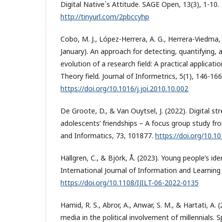
Digital Native`s Attitude. SAGE Open, 13(3), 1-10.
http://tinyurl.com/2pbccyhp
Cobo, M. J., López-Herrera, A. G., Herrera-Viedma, 
January). An approach for detecting, quantifying, a
evolution of a research field: A practical applicati
Theory field. Journal of Informetrics, 5(1), 146-166
https://doi.org/10.1016/j.joi.2010.10.002
De Groote, D., & Van Ouytsel, J. (2022). Digital str
adolescents’ friendships – A focus group study f
and Informatics, 73, 101877.
https://doi.org/10.1
Hällgren, C., & Björk, Å. (2023). Young people’s iden
International Journal of Information and Learning
https://doi.org/10.1108/IJILT-06-2022-0135
Hamid, R. S., Abror, A., Anwar, S. M., & Hartati, A. 
media in the political involvement of millennials. S