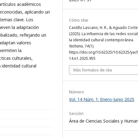
artículos académicos
econocidas, aplicando un
 temas clave. Los
Cómo citar
ueven la adaptación
Castillo Lascano, H. R., & Aguado Cortes
(2025). La influencia de las redes socia
obalizado, reflejando un
la identidad cultural contemporánea.
adaptan valores
Yachana
,
14
(1).
 permiten la
https://doi.org/10.62325/10.62325/yac
ticas culturales,
14.n1.2025.955
 identidad cultural
Más formatos de cita
Número
Vol. 14 Núm. 1: Enero-Junio 2025
Sección
Área de Ciencias Sociales y Huma