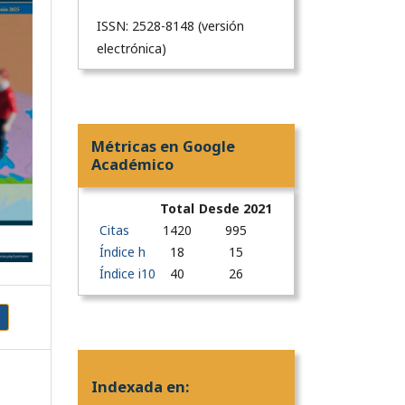
ISSN: 2528-8148 (versión
electrónica)
Métricas en Google
Académico
Total
Desde 2021
Citas
1420
995
Índice h
18
15
Índice i10
40
26
Indexada en: