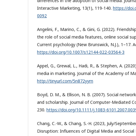
differences in the adoption of social media. Journa
Interactive Marketing, 13(1), 119-140.
https://doi
0092
Angelini, F., Marino, C., & Gini, G. (2022). Friendsh
the role of social media features, online social s
Current psychology (New Brunswick, N.J.), 1–17. A
https://doi.org/10.1007/s12144-022-03564-3
Appel, G., Grewal, L., Hadi, R., & Stephen, A. (2020
media in marketing. Journal of the Academy of Mar
http://tinyurl.com/5n872yym
Boyd, D. M., & Ellison, N. B. (2007). Social network 
and scholarship. Journal of Computer-Mediated C
230.
https://doi.org/10.1111/j.1083-6101.2007.003
Chang, C.-W., & Chang, S.-H. (2023, July/September
Disruption: Influences of Digital Media and Soci