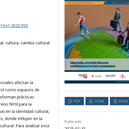
v14.n1.2025.955
al, cultura, cambio cultural
ociales afectan la
u rol como espacios de
nsforman prácticas
PDF
HTML
EPUB
eno fértil para la
s en la identidad cultural,
, donde influyen en la
Publicado
ultural. Para analizar esta
2025-01-31