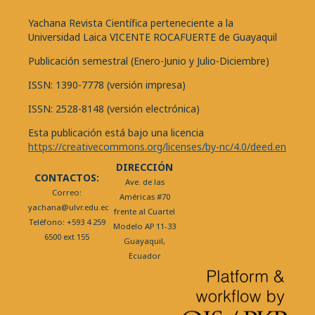
Yachana Revista Científica perteneciente a la
Universidad Laica VICENTE ROCAFUERTE de Guayaquil
Publicación semestral (Enero-Junio y Julio-Diciembre)
ISSN: 1390-7778 (versión impresa)
ISSN: 2528-8148 (versión electrónica)
Esta publicación está bajo una licencia
https://creativecommons.org/licenses/by-nc/4.0/deed.en
DIRECCIÓN
CONTACTOS:
Ave. de las
Correo:
Américas #70
yachana@ulvr.edu.ec
frente al Cuartel
Teléfono: +593 4 259
Modelo AP 11-33
6500 ext 155
Guayaquil,
Ecuador