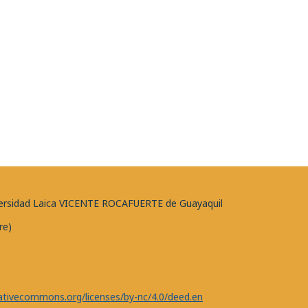
niversidad Laica VICENTE ROCAFUERTE de Guayaquil
re)
eativecommons.org/licenses/by-nc/4.0/deed.en