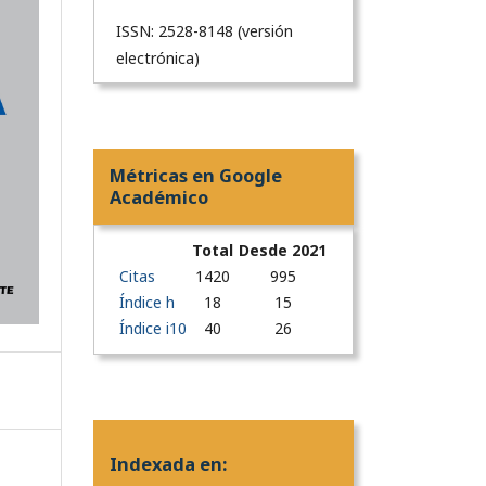
ISSN: 2528-8148 (versión
electrónica)
Métricas en Google
Académico
Total
Desde 2021
Citas
1420
995
Índice h
18
15
Índice i10
40
26
Indexada en: