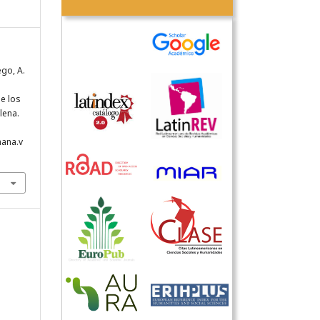
go, A.
de los
lena.
hana.v