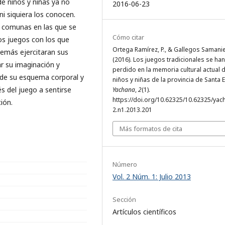
e niños y niñas ya no
2016-06-23
ni siquiera los conocen.
s comunas en las que se
Cómo citar
los juegos con los que
Ortega Ramírez, P., & Gallegos Samanie
demás ejercitaran sus
(2016). Los juegos tradicionales se han
ar su imaginación y
perdido en la memoria cultural actual 
o de su esquema corporal y
niños y niñas de la provincia de Santa E
 del juego a sentirse
Yachana
,
2
(1).
https://doi.org/10.62325/10.62325/yac
ción.
2.n1.2013.201
Más formatos de cita
Número
Vol. 2 Núm. 1: Julio 2013
Sección
Artículos científicos