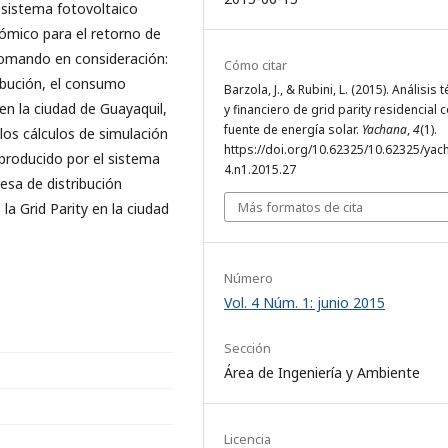
 sistema fotovoltaico
onómico para el retorno de
s tomando en consideración:
Cómo citar
ibución, el consumo
Barzola, J., & Rubini, L. (2015). Análisis 
en la ciudad de Guayaquil,
y financiero de grid parity residencial 
fuente de energía solar.
Yachana
,
4
(1).
 los cálculos de simulación
https://doi.org/10.62325/10.62325/yac
roducido por el sistema
4.n1.2015.27
esa de distribución
Más formatos de cita
 la Grid Parity en la ciudad
Número
Vol. 4 Núm. 1: junio 2015
Sección
Área de Ingeniería y Ambiente
Licencia