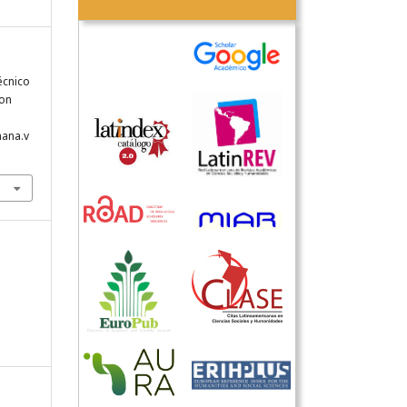
técnico
con
hana.v