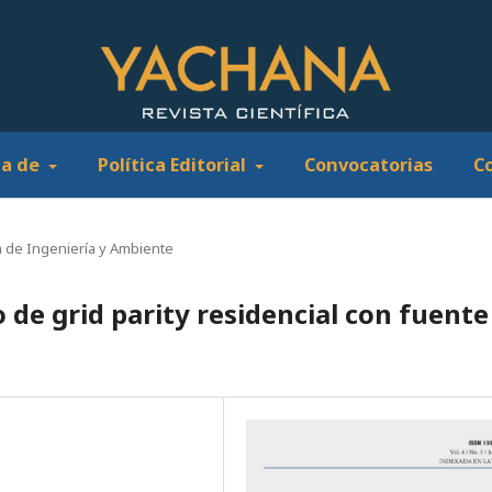
ca de
Política Editorial
Convocatorias
C
 de Ingeniería y Ambiente
o de grid parity residencial con fuente