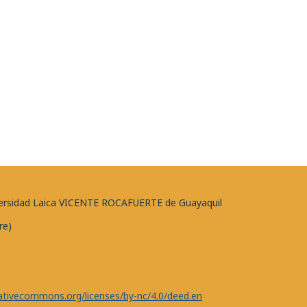
niversidad Laica VICENTE ROCAFUERTE de Guayaquil
re)
eativecommons.org/licenses/by-nc/4.0/deed.en