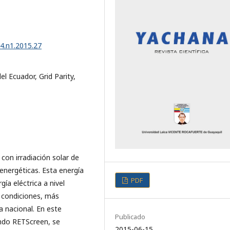
v4.n1.2015.27
el Ecuador, Grid Parity,
con irradiación solar de
energéticas. Esta energía
PDF
ía eléctrica a nivel
as condiciones, más
a nacional. En este
Publicado
ando RETScreen, se
2015-06-15