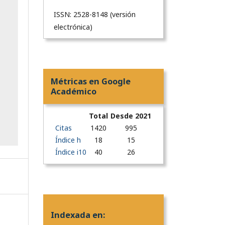
ISSN: 2528-8148 (versión
electrónica)
Métricas en Google
Académico
Total
Desde 2021
Citas
1420
995
Índice h
18
15
Índice i10
40
26
Indexada en: