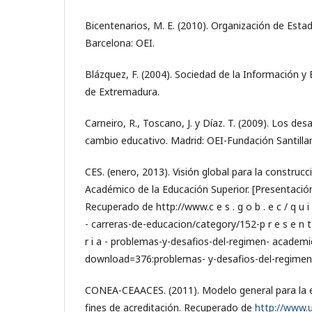
Bicentenarios, M. E. (2010). Organización de Esta
Barcelona: OEI.
Blázquez, F. (2004). Sociedad de la Información y 
de Extremadura.
Carneiro, R., Toscano, J. y Díaz. T. (2009). Los des
cambio educativo. Madrid: OEI-Fundación Santilla
CES. (enero, 2013). Visión global para la constru
Académico de la Educación Superior. [Presentació
Recuperado de http://www.c e s . g o b . e c / q u i n t
- carreras-de-educacion/category/152-p r e s e n t a 
r i a - problemas-y-desafios-del-regimen- academ
download=376:problemas- y-desafios-del-regime
CONEA-CEAACES. (2011). Modelo general para la e
fines de acreditación. Recuperado de
http://www.u