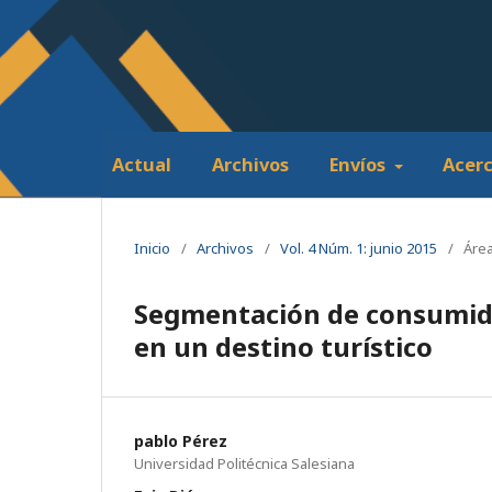
Actual
Archivos
Envíos
Acer
Inicio
/
Archivos
/
Vol. 4 Núm. 1: junio 2015
/
Área
Segmentación de consumido
en un destino turístico
pablo Pérez
Universidad Politécnica Salesiana