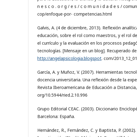
n e s c o . o r g / e s / c o m u n i d a d e s / com
cop/enfoque-por- competencias.html
Galvis, A. (4 de diciembre, 2013). Reflexión analít
educación, sobre el rol como maestros, y el rol de
el currículo y la evaluación en los procesos peda
tecnologías. [Mensaje en un blog]. Recuperado de
http://angelapsicologia.blogspot
. com/2013_12_01
García, A. y Muñoz, V. (2007). Herramientas tecno
docencia universitaria. Una reflexión desde la exper
Revista Iberoamericana de Educación a Distancia, 
org/10.5944/ried.2.10.996
Grupo Editorial CEAC. (2003). Diccionario Enciclop
Barcelona: España.
Hernández, R., Fernández, C. y Baptista, P. (2002)