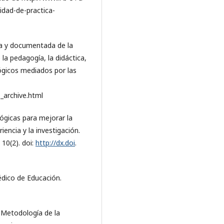
unidad-de-practica-
ica y documentada de la
 la pedagogía, la didáctica,
gógicos mediados por las
_archive.html
lógicas para mejorar la
iencia y la investigación.
10(2). doi:
http://dx.doi
.
édico de Educación.
. Metodología de la