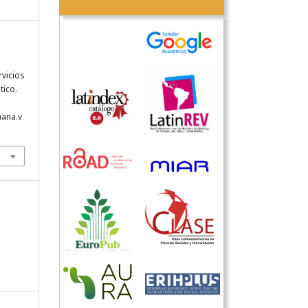
vicios
tico.
hana.v