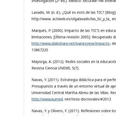
Investigación (2ª ed.). México: McGraw–Hill Inter
Lavado, M. (n. d.). ¿Qué es esto de las TIC? [Blog
http://www. actiweb.es/olgalavado/las_tic_y_la_ 
Marqués, P. (2000). Impacto de las TIC’S en educa
limitaciones. [Última revisión 2005]. Recuperado d
http://www.slideshare.net/ivanezyeye/impacto-
de
13867225
Mayorga, A. (2012). Redes sociales en la educación
Revista Ciencia UNEMI, 5(7).
Navas, Y. (2011). Estrategia didáctica para el per
Presupuesto a través de un entorno virtual de apre
Universidad Central Martha Abreu de las Villas. R
http://www.eumed
. net/tesis-doctorales/#2012
Navas, Y. y Olivero, F. (2011). Reflexiones sobre l