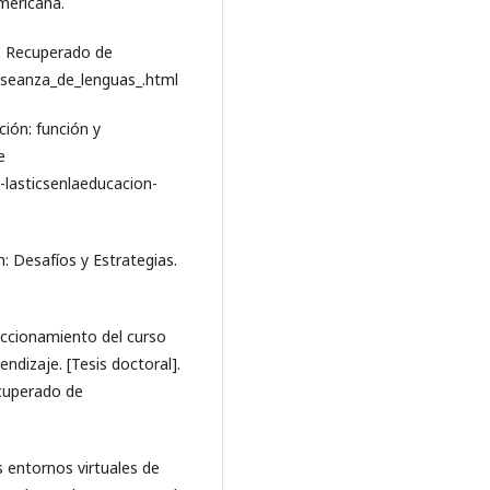
americana.
]. Recuperado de
enseanza_de_lenguas_.html
ción: función y
e
-lasticsenlaeducacion-
: Desafíos y Estrategias.
feccionamiento del curso
ndizaje. [Tesis doctoral].
ecuperado de
os entornos virtuales de