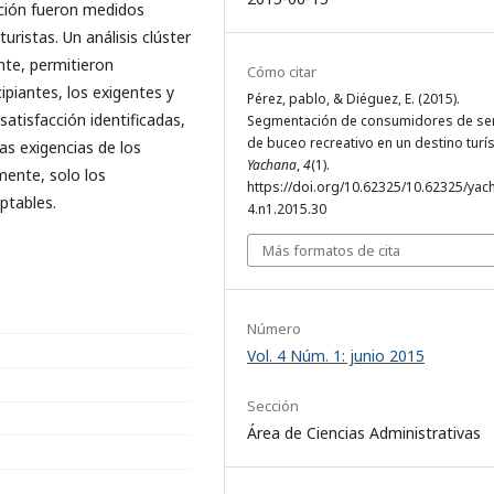
pción fueron medidos
ristas. Un análisis clúster
nte, permitieron
Cómo citar
ipiantes, los exigentes y
Pérez, pablo, & Diéguez, E. (2015).
atisfacción identificadas,
Segmentación de consumidores de ser
de buceo recreativo en un destino turís
as exigencias de los
Yachana
,
4
(1).
ente, solo los
https://doi.org/10.62325/10.62325/yac
eptables.
4.n1.2015.30
Más formatos de cita
Número
Vol. 4 Núm. 1: junio 2015
Sección
Área de Ciencias Administrativas