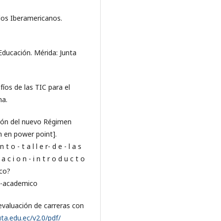
dos Iberamericanos.
Educación. Mérida: Junta
afíos de las TIC para el
na.
cción del nuevo Régimen
n en power point].
 o - t a l l e r- d e - l a s
c i o n - i n t r o d u c t o
ico?
n-academico
valuación de carreras con
ta.edu.ec/v2.0/pdf/