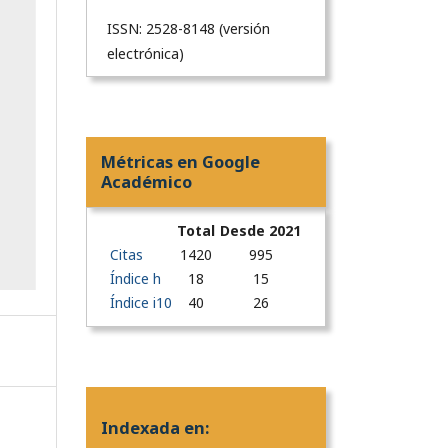
ISSN: 2528-8148 (versión
electrónica)
Métricas en Google
Académico
Total
Desde 2021
Citas
1420
995
Índice h
18
15
Índice i10
40
26
Indexada en: