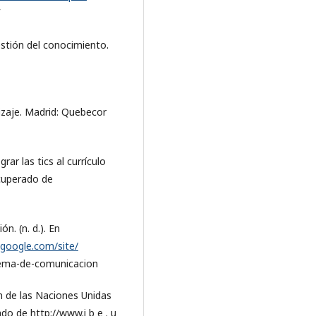
gestión del conocimiento.
izaje. Madrid: Quebecor
ar las tics al currículo
ecuperado de
. (n. d.). En
s.google.com/site/
tema-de-comunicacion
n de las Naciones Unidas
ado de http://www.i b e . u