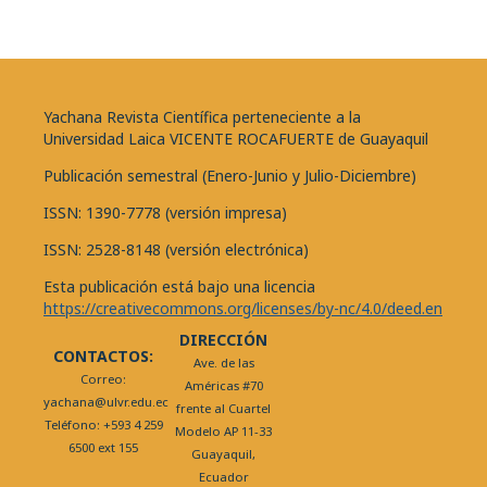
Yachana Revista Científica perteneciente a la
Universidad Laica VICENTE ROCAFUERTE de Guayaquil
Publicación semestral (Enero-Junio y Julio-Diciembre)
ISSN: 1390-7778 (versión impresa)
ISSN: 2528-8148 (versión electrónica)
Esta publicación está bajo una licencia
https://creativecommons.org/licenses/by-nc/4.0/deed.en
DIRECCIÓN
CONTACTOS:
Ave. de las
Correo:
Américas #70
yachana@ulvr.edu.ec
frente al Cuartel
Teléfono: +593 4 259
Modelo AP 11-33
6500 ext 155
Guayaquil,
Ecuador