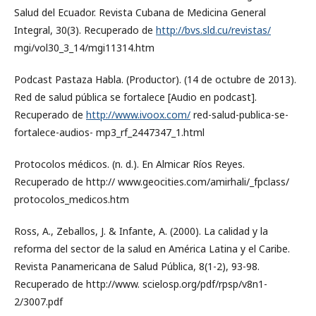
Salud del Ecuador. Revista Cubana de Medicina General
Integral, 30(3). Recuperado de
http://bvs.sld.cu/revistas/
mgi/vol30_3_14/mgi11314.htm
Podcast Pastaza Habla. (Productor). (14 de octubre de 2013).
Red de salud pública se fortalece [Audio en podcast].
Recuperado de
http://www.ivoox.com/
red-salud-publica-se-
fortalece-audios- mp3_rf_2447347_1.html
Protocolos médicos. (n. d.). En Almicar Ríos Reyes.
Recuperado de http:// www.geocities.com/amirhali/_fpclass/
protocolos_medicos.htm
Ross, A., Zeballos, J. & Infante, A. (2000). La calidad y la
reforma del sector de la salud en América Latina y el Caribe.
Revista Panamericana de Salud Pública, 8(1-2), 93-98.
Recuperado de http://www. scielosp.org/pdf/rpsp/v8n1-
2/3007.pdf