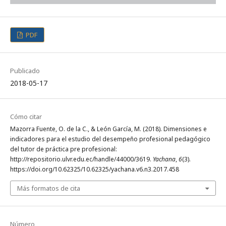
PDF
Publicado
2018-05-17
Cómo citar
Mazorra Fuente, O. de la C., & León García, M. (2018). Dimensiones e
indicadores para el estudio del desempeño profesional pedagógico
del tutor de práctica pre profesional:
http://repositorio.ulvr.edu.ec/handle/44000/3619.
Yachana
,
6
(3).
https://doi.org/10.62325/10.62325/yachana.v6.n3.2017.458
Más formatos de cita
Número