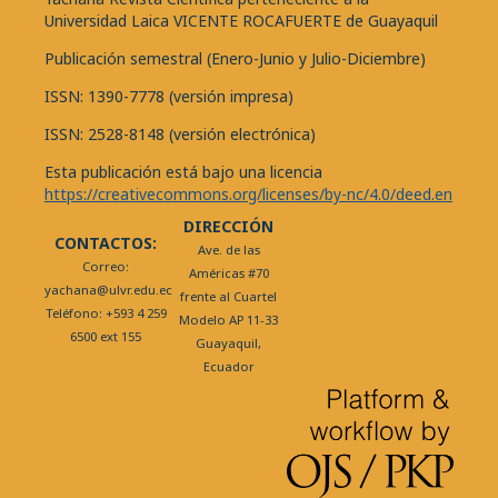
Universidad Laica VICENTE ROCAFUERTE de Guayaquil
Publicación semestral (Enero-Junio y Julio-Diciembre)
ISSN: 1390-7778 (versión impresa)
ISSN: 2528-8148 (versión electrónica)
Esta publicación está bajo una licencia
https://creativecommons.org/licenses/by-nc/4.0/deed.en
DIRECCIÓN
CONTACTOS:
Ave. de las
Correo:
Américas #70
yachana@ulvr.edu.ec
frente al Cuartel
Teléfono: +593 4 259
Modelo AP 11-33
6500 ext 155
Guayaquil,
Ecuador