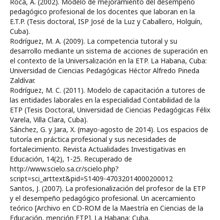
Roca, A. (2002). Modelo de mejoramiento del desempeño
pedagógico profesional de los docentes que laboran en la
E.T.P. (Tesis doctoral, ISP José de la Luz y Caballero, Holguín,
Cuba).
Rodríguez, M. A. (2009). La competencia tutoral y su
desarrollo mediante un sistema de acciones de superación en
el contexto de la Universalización en la ETP. La Habana, Cuba:
Universidad de Ciencias Pedagógicas Héctor Alfredo Pineda
Zaldívar.
Rodríguez, M. C. (2011). Modelo de capacitación a tutores de
las entidades laborales en la especialidad Contabilidad de la
ETP (Tesis Doctoral, Universidad de Ciencias Pedagógicas Félix
Varela, Villa Clara, Cuba).
Sánchez, G. y Jara, X. (mayo-agosto de 2014). Los espacios de
tutoría en práctica profesional y sus necesidades de
fortalecimiento. Revista Actualidades Investigativas en
Educación, 14(2), 1-25. Recuperado de
http://www.scielo.sa.cr/scielo.php?
script=sci_arttext&pid=S1409-47032014000200012
Santos, J. (2007). La profesionalización del profesor de la ETP
y el desempeño pedagógico profesional. Un acercamiento
teórico [Archivo en CD-ROM de la Maestría en Ciencias de la
Educación, mención ETP]. La Habana: Cuba.