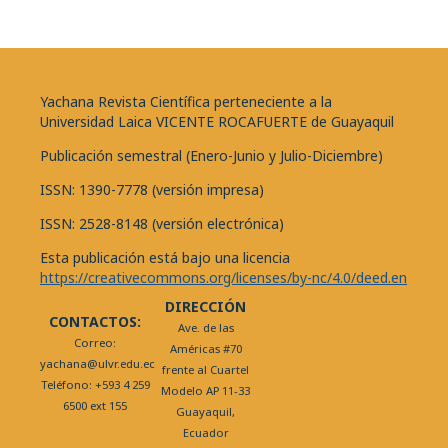
Yachana Revista Científica perteneciente a la
Universidad Laica VICENTE ROCAFUERTE de Guayaquil
Publicación semestral (Enero-Junio y Julio-Diciembre)
ISSN: 1390-7778 (versión impresa)
ISSN: 2528-8148 (versión electrónica)
Esta publicación está bajo una licencia
https://creativecommons.org/licenses/by-nc/4.0/deed.en
DIRECCIÓN
CONTACTOS:
Ave. de las
Correo:
Américas #70
yachana@ulvr.edu.ec
frente al Cuartel
Teléfono: +593 4 259
Modelo AP 11-33
6500 ext 155
Guayaquil,
Ecuador