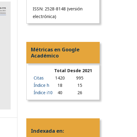
ISSN: 2528-8148 (versión
electrónica)
Métricas en Google
Académico
Total
Desde 2021
Citas
1420
995
Índice h
18
15
Índice i10
40
26
Indexada en: