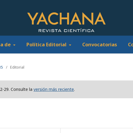
ca de
Política Editorial
Convocatorias
C
15
/
Editorial
02-29. Consulte la
versión más reciente
.