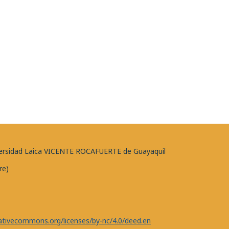
niversidad Laica VICENTE ROCAFUERTE de Guayaquil
re)
eativecommons.org/licenses/by-nc/4.0/deed.en