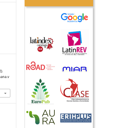
2).
hana.v