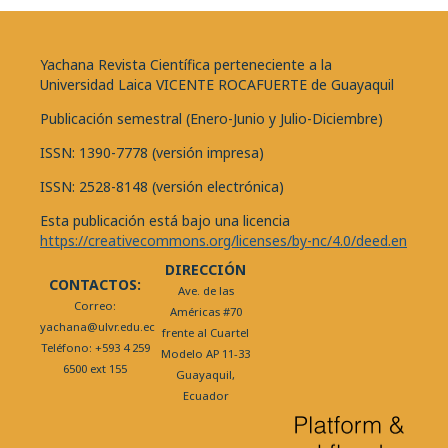
Yachana Revista Científica perteneciente a la
Universidad Laica VICENTE ROCAFUERTE de Guayaquil
Publicación semestral (Enero-Junio y Julio-Diciembre)
ISSN: 1390-7778 (versión impresa)
ISSN: 2528-8148 (versión electrónica)
Esta publicación está bajo una licencia
https://creativecommons.org/licenses/by-nc/4.0/deed.en
DIRECCIÓN
CONTACTOS:
Ave. de las
Correo:
Américas #70
yachana@ulvr.edu.ec
frente al Cuartel
Teléfono: +593 4 259
Modelo AP 11-33
6500 ext 155
Guayaquil,
Ecuador