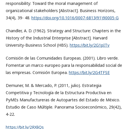
responsibility: Toward the moral management of
organizational stakeholders [Abstract]. Business Horizons,
34(4), 39- 48.
https://doi.org/10.1016/0007-6813(91)90005-G
Chandler, A. D. (1962). Strategy and Structure: Chapters in the
History of the Industrial Enterprise [Abstract]. Harvard
University-Business School (HBS).
https://bit.ly/2G1pITv
Comisión de las Comunidades Europeas. (2001). Libro verde.
Fomentar un marco europeo para la responsabilidad social de
las empresas. Comisión Europea.
https://bit.ly/2G4TFSE
Demuner, M. & Mercado, P. (2011, julio). Estrategia
Competitiva y Tecnología de la Estructura Productiva en
PyMEs Manufactureras de Autopartes del Estado de México.
Estudio de Caso Múltiple. Panorama Socioeconómico, 29(42),
4-22.
https://bit.ly/2RXliQs