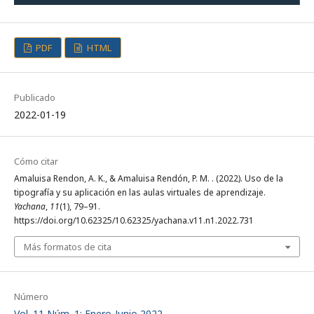
PDF
HTML
Publicado
2022-01-19
Cómo citar
Amaluisa Rendon, A. K., & Amaluisa Rendón, P. M. . (2022). Uso de la
tipografía y su aplicación en las aulas virtuales de aprendizaje.
Yachana
,
11
(1), 79–91.
https://doi.org/10.62325/10.62325/yachana.v11.n1.2022.731
Más formatos de cita
Número
Vol. 11 Núm. 1: Enero-Junio 2022