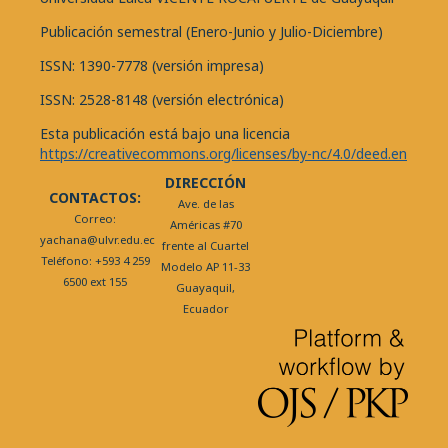
Publicación semestral (Enero-Junio y Julio-Diciembre)
ISSN: 1390-7778 (versión impresa)
ISSN: 2528-8148 (versión electrónica)
Esta publicación está bajo una licencia
https://creativecommons.org/licenses/by-nc/4.0/deed.en
DIRECCIÓN
CONTACTOS:
Ave. de las
Correo:
Américas #70
yachana@ulvr.edu.ec
frente al Cuartel
Teléfono: +593 4 259
Modelo AP 11-33
6500 ext 155
Guayaquil,
Ecuador