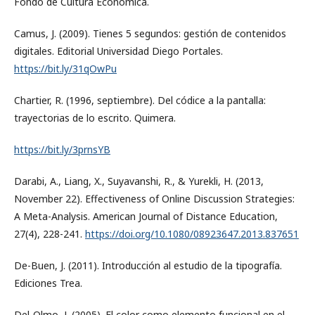
Fondo de Cultura Económica.
Camus, J. (2009). Tienes 5 segundos: gestión de contenidos
digitales. Editorial Universidad Diego Portales.
https://bit.ly/31qOwPu
Chartier, R. (1996, septiembre). Del códice a la pantalla:
trayectorias de lo escrito. Quimera.
https://bit.ly/3prnsYB
Darabi, A., Liang, X., Suyavanshi, R., & Yurekli, H. (2013,
November 22). Effectiveness of Online Discussion Strategies:
A Meta-Analysis. American Journal of Distance Education,
27(4), 228-241.
https://doi.org/10.1080/08923647.2013.837651
De-Buen, J. (2011). Introducción al estudio de la tipografía.
Ediciones Trea.
Del-Olmo, J. (2005). El color como elemento funcional en el