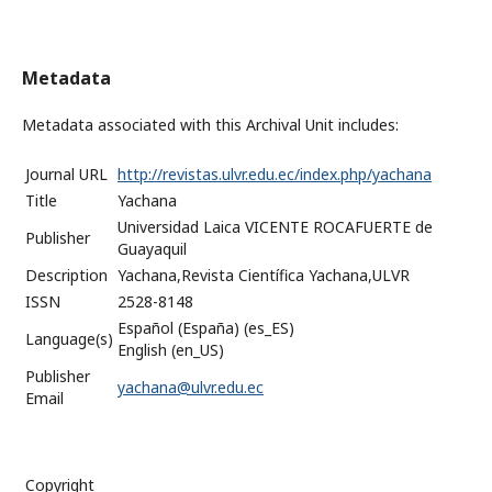
Metadata
Metadata associated with this Archival Unit includes:
Journal URL
http://revistas.ulvr.edu.ec/index.php/yachana
Title
Yachana
Universidad Laica VICENTE ROCAFUERTE de
Publisher
Guayaquil
Description
Yachana,Revista Científica Yachana,ULVR
ISSN
2528-8148
Español (España) (es_ES)
Language(s)
English (en_US)
Publisher
yachana@ulvr.edu.ec
Email
Copyright