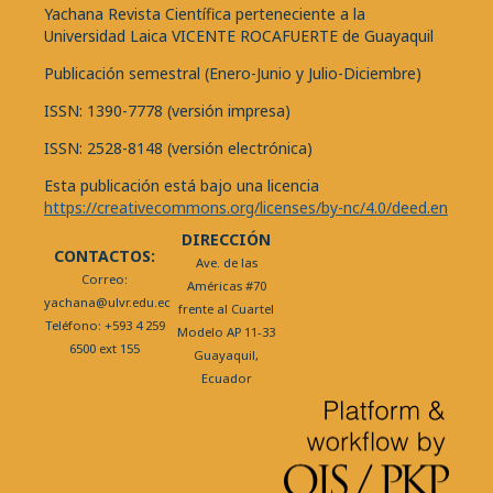
Yachana Revista Científica perteneciente a la
Universidad Laica VICENTE ROCAFUERTE de Guayaquil
Publicación semestral (Enero-Junio y Julio-Diciembre)
ISSN: 1390-7778 (versión impresa)
ISSN: 2528-8148 (versión electrónica)
Esta publicación está bajo una licencia
https://creativecommons.org/licenses/by-nc/4.0/deed.en
DIRECCIÓN
CONTACTOS:
Ave. de las
Correo:
Américas #70
yachana@ulvr.edu.ec
frente al Cuartel
Teléfono: +593 4 259
Modelo AP 11-33
6500 ext 155
Guayaquil,
Ecuador