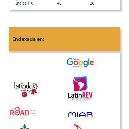
Índice i10
40
26
Indexada en: