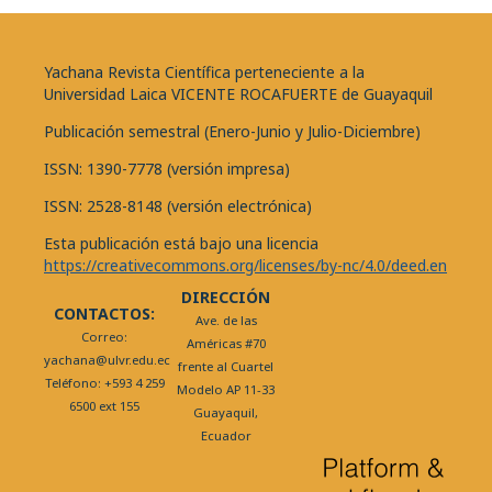
Yachana Revista Científica perteneciente a la
Universidad Laica VICENTE ROCAFUERTE de Guayaquil
Publicación semestral (Enero-Junio y Julio-Diciembre)
ISSN: 1390-7778 (versión impresa)
ISSN: 2528-8148 (versión electrónica)
Esta publicación está bajo una licencia
https://creativecommons.org/licenses/by-nc/4.0/deed.en
DIRECCIÓN
CONTACTOS:
Ave. de las
Correo:
Américas #70
yachana@ulvr.edu.ec
frente al Cuartel
Teléfono: +593 4 259
Modelo AP 11-33
6500 ext 155
Guayaquil,
Ecuador